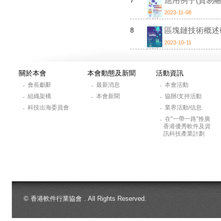
應用例子(貿易融
7
2023-11-08
區塊鏈技術概述
8
2023-10-11
關於本會
本會動態及新聞
活動資訊
會長獻辭
最新消息
本會活動
-
-
-
組織架構
本會新聞
協辦/支持活動
-
-
-
科技出海委員會
業界活動/信息
-
-
在"一帶一路"推廣
-
香港優秀軟件及資
訊科技產業計劃
© 香港軟件行業協會 . All Rights Reserved.