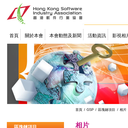
首頁
關於本會
本會動態及新聞
活動資訊
影視相
聯絡我們
教學簡報
首頁
/
GSP
/
區塊鏈項目
/ 相片
相片
區塊鏈項目