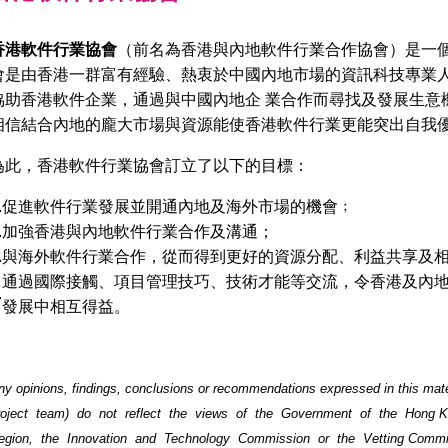
香港軟件行業協會
（前名為香港與內地軟件行業合作協會）是一
會是由香港一群富有經驗、熱衷於中國內地市場的資訊科技專業
協助香港軟件企業，通過與中國內地企 業合作而尋找及發展生意
相信結合內地的龐大市場與資源能使香港軟件行業更能突出自我
為此，香港軟件行業協會訂立了以下的目標：
.
促進軟件行業發展並開通內地及海外市場的機會﹔
.
加強香港與內地軟件行業合作及溝通；
.
與海外軟件行業合作，從而得到更好的資源分配、利益共享及
通過國際接觸、項目管理技巧、技術才能等交流，令香港及內
.
發展中相互得益。
ny opinions, findings, conclusions or recommendations expressed in this ma
roject team) do not reflect the views of the Government of the Hong K
egion, the Innovation and Technology Commission or the Vetting Committ