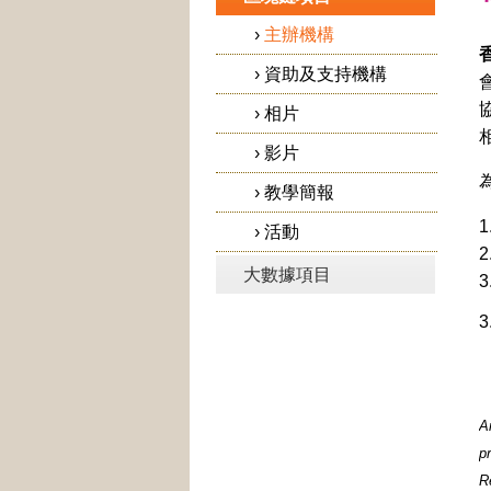
›
主辦機構
›
資助及支持機構
›
相片
›
影片
›
教學簡報
1
›
活動
2
大數據項目
3
3
A
p
R