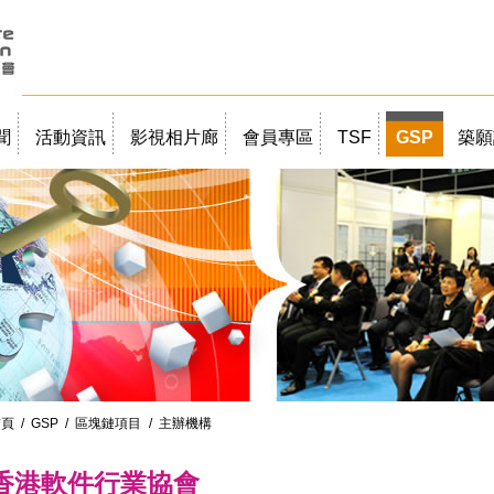
聞
活動資訊
影視相片廊
會員專區
TSF
GSP
築願
首頁
/
GSP
/
區塊鏈項目
/ 主辦機構
香港軟件行業協會