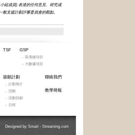
動內(或由項目小組成員) 表達的任何意見、研究成
一般支援計劃評審委員會的觀點。
TSF
GSP
區塊鏈項目
-
大數據項目
-
築願計劃
聯絡我們
計劃簡介
-
教學簡報
活動
-
活動回顧
-
日程
-
Designed by
Smart - Streaming.com