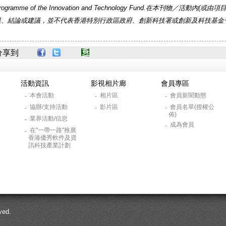
rogramme of the Innovation and Technology Fund.在本刊物／活
果、結論或建議，並不代表香港特別行政區政府、創新科技署或創新及科技基金
分享到
活動資訊
影視相片廊
會員專區
本會活動
相片區
會員新聞動態
-
-
-
協辦/支持活動
影片區
會員名單(授權公
-
-
-
佈)
業界活動/信息
-
成為會員
-
在"一帶一路"推廣
-
香港優秀軟件及資
訊科技產業計劃
ed.