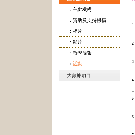
›
主辦機構
›
資助及支持機構
1
›
相片
›
影片
2
›
教學簡報
3
›
活動
大數據項目
4
5
6