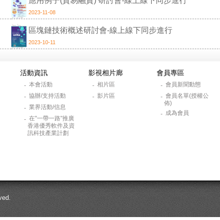
應用例子(貿易融資) 研討會-線上線下同步進行
2023-11-08
區塊鏈技術概述研討會-線上線下同步進行
2023-10-11
活動資訊
影視相片廊
會員專區
本會活動
相片區
會員新聞動態
-
-
-
協辦/支持活動
影片區
會員名單(授權公
-
-
-
佈)
業界活動/信息
-
成為會員
-
在"一帶一路"推廣
-
香港優秀軟件及資
訊科技產業計劃
ed.