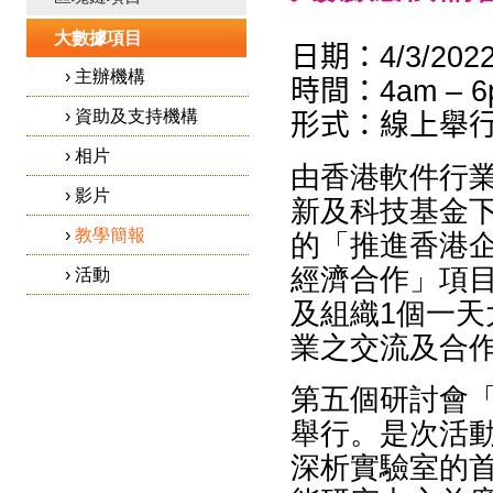
大數據項目
日期：4
/3
/202
›
主辦機構
時間：4
a
m
–
6
›
資助及支持機構
形式：線上舉
›
相片
​由香港軟件行
›
影片
新及科技基金
›
教學簡報
的「推進香港
經濟合作」項
›
活動
及組織1個一
業之交流及合
第五個研討會「
舉行。是次活
深析實驗室的