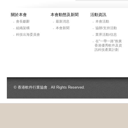
關於本會
本會動態及新聞
活動資訊
會長獻辭
最新消息
本會活動
-
-
-
組織架構
本會新聞
協辦/支持活動
-
-
-
科技出海委員會
業界活動/信息
-
-
在"一帶一路"推廣
-
香港優秀軟件及資
訊科技產業計劃
© 香港軟件行業協會 . All Rights Reserved.