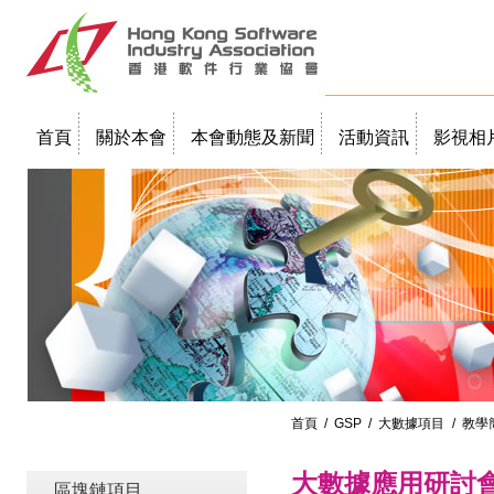
首頁
關於本會
本會動態及新聞
活動資訊
影視相
聯絡我們
教學簡報
首頁
/
GSP
/
大數據項目
/ 教學
大數據應用研討
區塊鏈項目