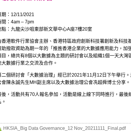
日期：
12
/
11
/202
1
時間：4
a
m
–
7
pm
地點：
九龍尖沙咀東部新文華中心A座7樓20室
由香港
軟件
行業協會主辦、香港特區政府
創新科技署創新及科技
資助
撥款資助
為期一年
的
「推進香港企業的大數據應用能力，加
項目
，總共有
8
個以大數據為主題的
研討會
以及
組織
1個
一天大灣
地大數據行業之交流及合作。
第二個研討會
「
大數據治理
」經已於
202
1
年
11
月
12
日下午
舉行。
公會
陳永誠先生MH副
主席以及
大數據治理公會
冼超舜博士
分享。
最後，
活動
共有70
人報名參加
，
活動
是
線
上線下同時進行
，
最後
名
。
HKSIA_Big Data Governance_12 Nov_20211111_Final.pdf