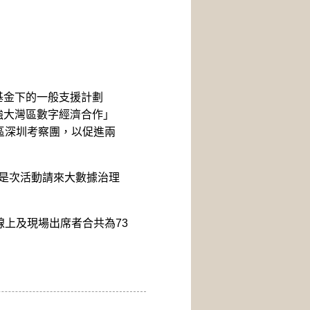
基金下的一般支援計劃
強大灣區數字經濟合作」
區深圳考察團
，
以促進兩
是次活動請來大數據治理
線上及
現場
出席者
合共
為73