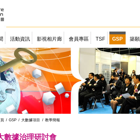
聞
活動資訊
影視相片廊
會員專區
TSF
GSP
築願
首頁
/
GSP
/
大數據項目
/ 教學簡報
大數據治理研討會