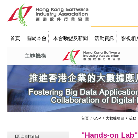
首頁
關於本會
本會動態及新聞
活動資訊
影視相
聯絡我們
教學簡報
首頁
/
GSP
/
大數據項目
/
活動
"Hands-on Lab"
區塊鏈項目