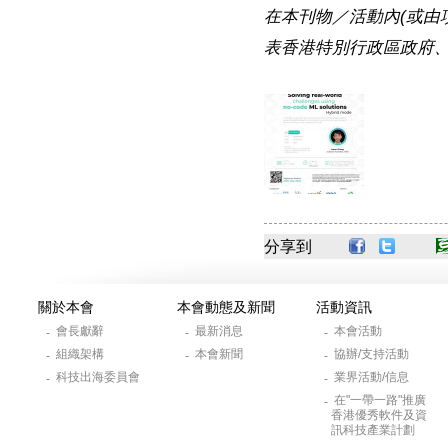
在本刊物／活動內(或由
表香港特別行政區政府
分享到
關於本會
本會動態及新聞
活動資訊
會長獻辭
最新消息
本會活動
-
-
-
組織架構
本會新聞
協辦/支持活動
-
-
-
科技出海委員會
業界活動/信息
-
-
在"一帶一路"推廣
-
香港優秀軟件及資
訊科技產業計劃