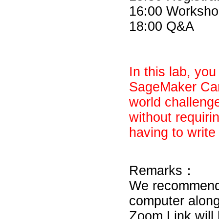
16:00 Worksho
18:00 Q&A
In this lab, yo
SageMaker Canv
world challenge
without requir
having to write
Remarks：
We recommend y
computer alon
Zoom Link will 