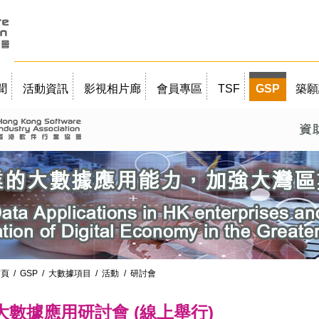
聞
活動資訊
影視相片廊
會員專區
TSF
GSP
築願
首頁
/
GSP
/
大數據項目
/
活動
/ 研討會
大數據應用研討會 (線上舉行)