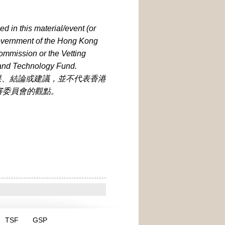
 in this material/event (or
 Government of the Hong Kong
ommission or the Vetting
 and Technology Fund.
果、結論或建議，並不代表香港
審委員會的觀點。
TSF
GSP