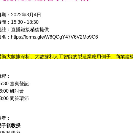
日期：2022年3月4日
間：15:30 - 18:30
備註：直播鏈接稍後提供
報名：
https://forms.gle/W6QCgY47V6V2Mo9C6
醫衞大數據深析、大數據和人工智能的製造業應用例子、商業建
流程：
5:30 嘉賓登記
6:00 研討會
8:00 問答環節
講者：
胡子祺教授
首席科學家