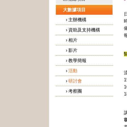
大數據項目
›
主辦機構
時
›
資助及支持機構
›
相片
›
影片
›
教學簡報
›
活動
1
›
研討會
1
›
考察團
1