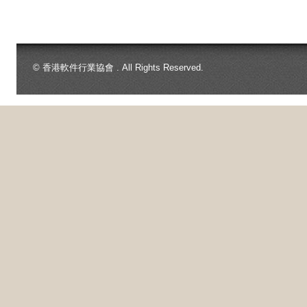
© 香港軟件行業協會 . All Rights Reserved.