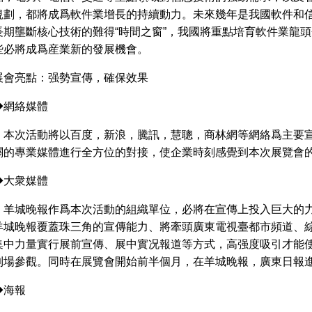
規劃，都將成爲軟件業增長的持續動力。未來幾年是我國軟件和
長期壟斷核心技術的難得“時間之窗”，我國將重點培育軟件業龍
些必將成爲産業新的發展機會。
展會亮點：强勢宣傳，確保效果
◆網絡媒體
本次活動將以百度，新浪，騰訊，慧聰，商林網等網絡爲主要宣
關的專業媒體進行全方位的對接，使企業時刻感覺到本次展覽會
◆大衆媒體
羊城晚報作爲本次活動的組織單位，必將在宣傳上投入巨大的力
羊城晚報覆蓋珠三角的宣傳能力、將牽頭廣東電視臺都市頻道、
集中力量實行展前宣傳、展中實况報道等方式，高强度吸引才能
到場參觀。同時在展覽會開始前半個月，在羊城晚報，廣東日報
◆海報