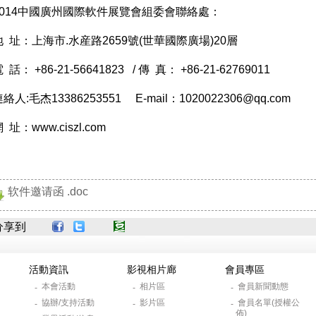
2014中國廣州國際軟件展覽會組委會聯絡處：
地 址：上海市.水産路2659號(世華國際廣場)20層
 話： +86-21-56641823 / 傳 真： +86-21-62769011
絡人:毛杰13386253551 E-mail：1020022306@qq.com
網 址：
www.ciszl.com
软件邀请函 .doc
分享到
活動資訊
影視相片廊
會員專區
本會活動
相片區
會員新聞動態
-
-
-
協辦/支持活動
影片區
會員名單(授權公
-
-
-
佈)