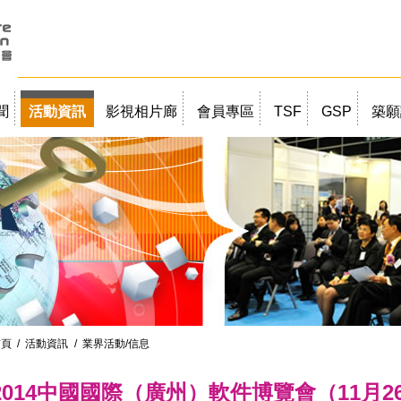
聞
活動資訊
影視相片廊
會員專區
TSF
GSP
築願
首頁
/
活動資訊
/ 業界活動/信息
2014中國國際（廣州）軟件博覽會（11月26 