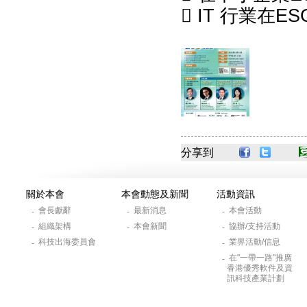
 IT 行業在
分享到
關於本會
本會動態及新聞
活動資訊
會長獻辭
最新消息
本會活動
-
-
-
組織架構
本會新聞
協辦/支持活動
-
-
-
科技出海委員會
業界活動/信息
-
-
在"一帶一路"推廣
-
香港優秀軟件及資
訊科技產業計劃