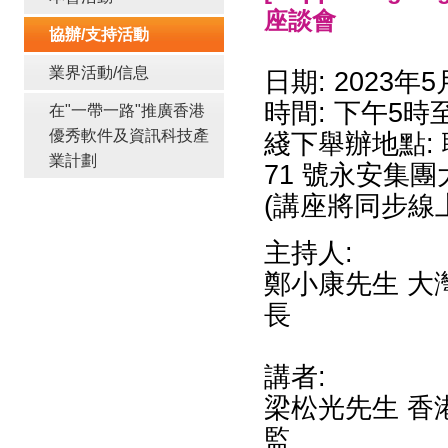
座談會
協辦/支持活動
業界活動/信息
日期: 2023年5
時間: 下午5時
在"一帶一路"推廣香港
優秀軟件及資訊科技產
綫下舉辦地點:
業計劃
71 號永安集團大
(講座將同步線
主持人:
鄭小康先生 大
長
講者:
梁松光先生 香
監