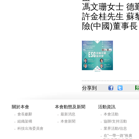
馮文珊女士 德
許金桂先生 蘇
險(中國)董事長
分享到
關於本會
本會動態及新聞
活動資訊
會長獻辭
最新消息
本會活動
-
-
-
組織架構
本會新聞
協辦/支持活動
-
-
-
科技出海委員會
業界活動/信息
-
-
在"一帶一路"推廣
-