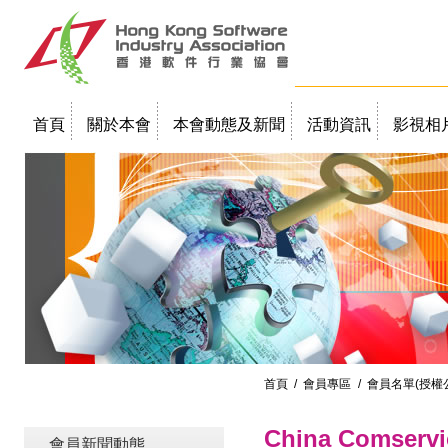
首頁
關於本會
本會動態及新聞
活動資訊
影視相
聯絡我們
教學簡報
首頁
/
會員專區
/ 會員名單(授權
China Comser
會員新聞動態