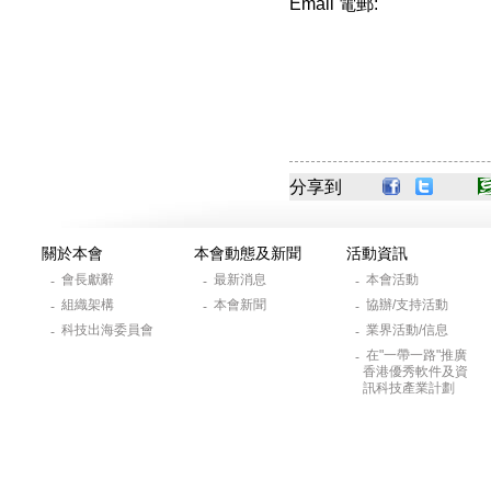
Email 電郵:
分享到
關於本會
本會動態及新聞
活動資訊
會長獻辭
最新消息
本會活動
-
-
-
組織架構
本會新聞
協辦/支持活動
-
-
-
科技出海委員會
業界活動/信息
-
-
在"一帶一路"推廣
-
香港優秀軟件及資
訊科技產業計劃