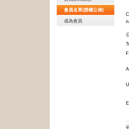
會員名單(授權公佈)
C
成為會員
n
T
F
A
U
E