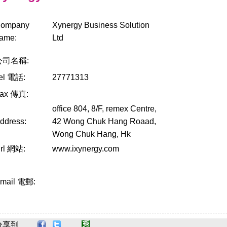
ompany
Xynergy Business Solution
ame:
Ltd
公司名稱:
el 電話:
27771313
ax 傳真:
office 804, 8/F, remex Centre,
ddress:
42 Wong Chuk Hang Roaad,
Wong Chuk Hang, Hk
rl 網站:
www.ixynergy.com
mail 電郵:
分享到