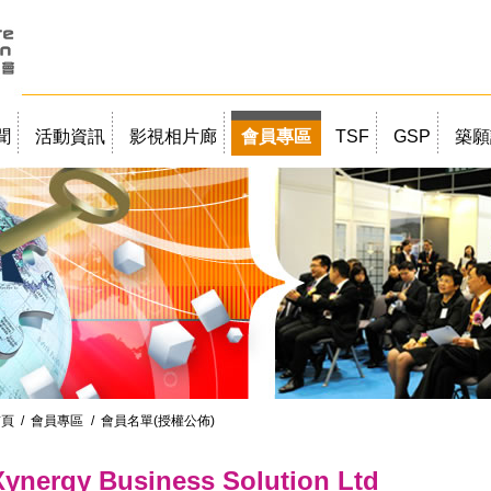
聞
活動資訊
影視相片廊
會員專區
TSF
GSP
築願
首頁
/
會員專區
/ 會員名單(授權公佈)
Xynergy Business Solution Ltd