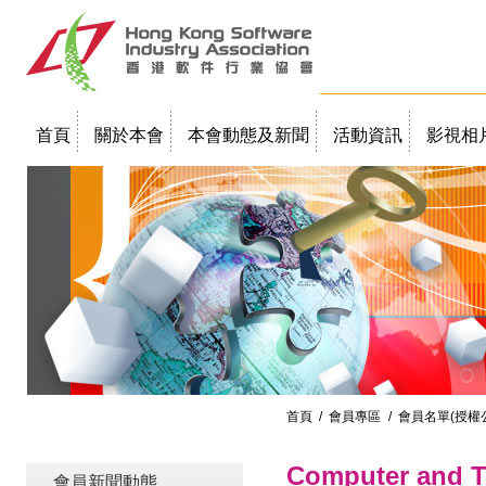
首頁
關於本會
本會動態及新聞
活動資訊
影視相
聯絡我們
教學簡報
首頁
/
會員專區
/ 會員名單(授權
Computer and T
會員新聞動態