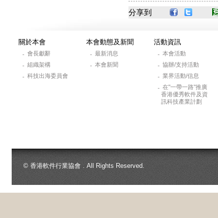
分享到
關於本會
本會動態及新聞
活動資訊
會長獻辭
最新消息
本會活動
-
-
-
組織架構
本會新聞
協辦/支持活動
-
-
-
科技出海委員會
業界活動/信息
-
-
在"一帶一路"推廣
-
香港優秀軟件及資
訊科技產業計劃
© 香港軟件行業協會 . All Rights Reserved.