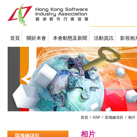
首頁
關於本會
本會動態及新聞
活動資訊
影視相
聯絡我們
教學簡報
首頁
/
GSP
/
區塊鏈項目
/ 相片
相片
區塊鏈項目