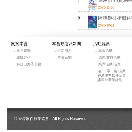
應用例子(貿易融
7
2023-11-08
區塊鏈技術概述
8
2023-10-11
關於本會
本會動態及新聞
活動資訊
會長獻辭
最新消息
本會活動
-
-
-
組織架構
本會新聞
協辦/支持活動
-
-
-
科技出海委員會
業界活動/信息
-
-
在"一帶一路"推廣
-
香港優秀軟件及資
訊科技產業計劃
© 香港軟件行業協會 . All Rights Reserved.