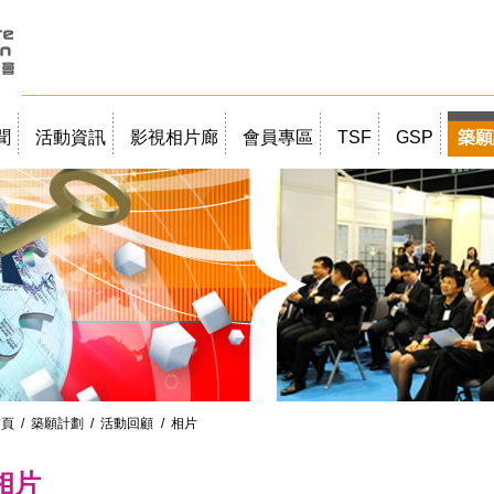
聞
活動資訊
影視相片廊
會員專區
TSF
GSP
築願
首頁
/
築願計劃
/
活動回顧
/ 相片
相片