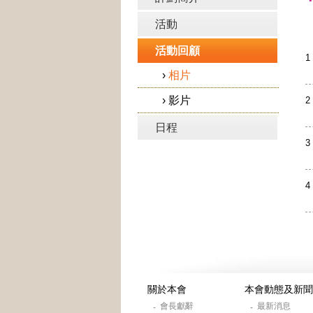
活動
活動回顧
1
›
相片
›
影片
2
日程
3
4
關於本會
本會動態及新聞
會長獻辭
最新消息
-
-