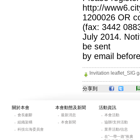
http://www6.ci
1200026
OR com
(fax: 3442 088
July 2014. Noti
be sent
by email before
Invitation leaflet_SIG
分享到
關於本會
本會動態及新聞
活動資訊
會長獻辭
最新消息
本會活動
-
-
-
組織架構
本會新聞
協辦/支持活動
-
-
-
科技出海委員會
業界活動/信息
-
-
在"一帶一路"推廣
-