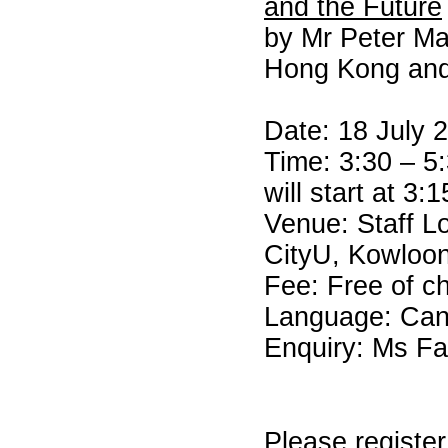
and the Future
by Mr Peter Ma
Hong Kong and
Date: 18 July 2
Time: 3:30 – 5
will start at 3:
Venue: Staff Lo
CityU, Kowloo
Fee: Free of c
Language: Can
Enquiry: Ms Fa
Please register