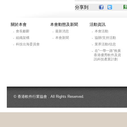
分享到
關於本會
本會動態及新聞
活動資訊
會長獻辭
最新消息
本會活動
-
-
-
組織架構
本會新聞
協辦/支持活動
-
-
-
科技出海委員會
業界活動/信息
-
-
在"一帶一路"推廣
-
香港優秀軟件及資
訊科技產業計劃
© 香港軟件行業協會 . All Rights Reserved.