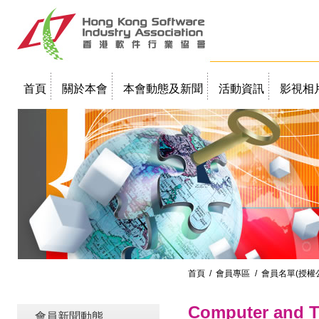
首頁
關於本會
本會動態及新聞
活動資訊
影視相
聯絡我們
教學簡報
首頁
/
會員專區
/ 會員名單(授權
Computer and T
會員新聞動態