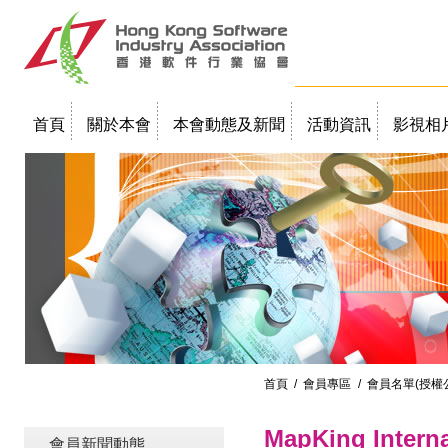
首頁
關於本會
本會動態及新聞
活動資訊
影視相
聯絡我們
教學簡報
首頁
/
會員專區
/ 會員名單(授權
MapKing Interna
會員新聞動態