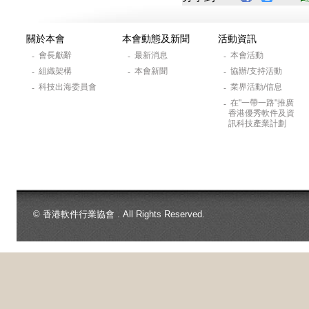
關於本會
本會動態及新聞
活動資訊
會長獻辭
最新消息
本會活動
-
-
-
組織架構
本會新聞
協辦/支持活動
-
-
-
科技出海委員會
業界活動/信息
-
-
在"一帶一路"推廣
-
香港優秀軟件及資
訊科技產業計劃
© 香港軟件行業協會 . All Rights Reserved.