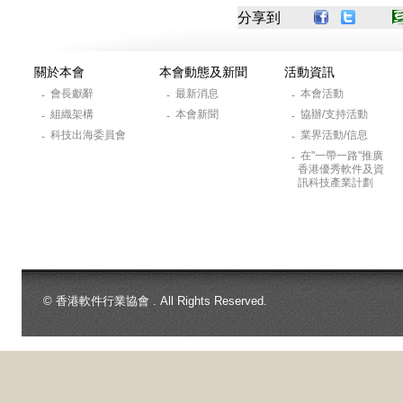
分享到
關於本會
本會動態及新聞
活動資訊
會長獻辭
最新消息
本會活動
-
-
-
組織架構
本會新聞
協辦/支持活動
-
-
-
科技出海委員會
業界活動/信息
-
-
在"一帶一路"推廣
-
香港優秀軟件及資
訊科技產業計劃
© 香港軟件行業協會 . All Rights Reserved.