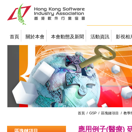
首頁
關於本會
本會動態及新聞
活動資訊
影視相
聯絡我們
教學簡報
首頁
/
GSP
/
區塊鏈項目
/ 教學
應用例子(醫療) 
區塊鏈項目