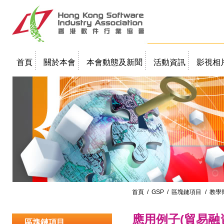
首頁
關於本會
本會動態及新聞
活動資訊
影視相
聯絡我們
教學簡報
首頁
/
GSP
/
區塊鏈項目
/ 教學
應用例子(貿易融
區塊鏈項目