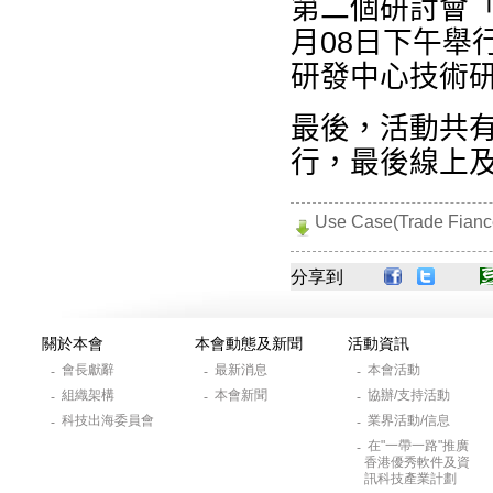
第二個研討會
月08
日下
午舉
研發中心
技術
最後，
活動
共有
行
，
最後
線上
Use Case(Trade Fianc
分享到
關於本會
本會動態及新聞
活動資訊
會長獻辭
最新消息
本會活動
-
-
-
組織架構
本會新聞
協辦/支持活動
-
-
-
科技出海委員會
業界活動/信息
-
-
在"一帶一路"推廣
-
香港優秀軟件及資
訊科技產業計劃