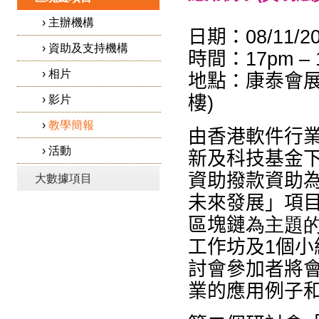
›
主辦機構
日期：08
/
11
/2
›
資助及支持機構
時間：17p
m
–
›
相片
地點：康泰會展
樓)
›
影片
›
教學簡報
由香港
軟件
行
›
活動
新及科技基金
資助
撥款資助
大數據項目
未來發展
」項
區塊鏈
為主題
工作坊及1個小
討會參加者將
業的應用例子