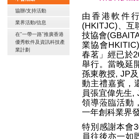
協辦/支持活動
由香港軟件行
業界活動/信息
(HKITJC)
技協會(GBAI
在"一帶一路"推廣香港
優秀軟件及資訊科技產
業協會HKIT
業計劃
春茗」經已於2
舉行。當晚延
孫東教授, J
動主禮嘉賓，
員張宜偉先生,
領導蒞臨活動
一年創科業界
特別感謝本會
員往後亦一如