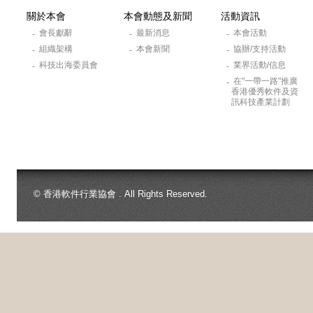
關於本會
本會動態及新聞
活動資訊
會長獻辭
最新消息
本會活動
-
-
-
組織架構
本會新聞
協辦/支持活動
-
-
-
科技出海委員會
業界活動/信息
-
-
在"一帶一路"推廣
-
香港優秀軟件及資
訊科技產業計劃
© 香港軟件行業協會 . All Rights Reserved.