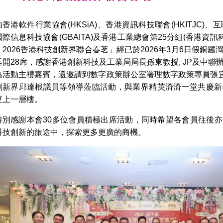
由香港軟件行業協會(HKSiA)、香港資訊科技聯會(HKITJC)、互
國際信息科技協會(GBAITA)及香港工業總會第25分組(香港資訊科
「2026香港科技創新界聯合春茗」經已於2026年3月6日假銅
延開28席，感謝香港創新科技及工業局局長孫東教授, JP及中
為活動主禮嘉賓，還邀請到數字政策辦公室署理數字政策專員張宜偉
創新界邱達根議員等領導蒞臨活動，與業界精英濟濟一堂共慶新
更上一層樓。
特別感謝本會30多位會員積極出席活動，同時希望各會員往後
科技創新的旅途中，探索更多更廣的商機。