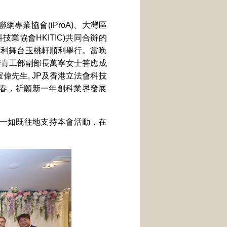
聯網專業協會(iProA)、大灣區
技業協會HKITIC)共同合辦的
鑼灣利舞台玉桃軒順利舉行。當晚
聯辦青工部副部長萬寧女士答應成
先生, JP及香港立法會科技
春，祈願新一年創科業界發展
亦一如既往地支持本會活動，在