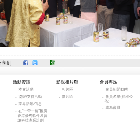
分享到
活動資訊
影視相片廊
會員專區
本會活動
相片區
會員新聞動態
-
-
-
協辦/支持活動
影片區
會員名單(授權公
-
-
-
佈)
業界活動/信息
-
成為會員
-
在"一帶一路"推廣
-
香港優秀軟件及資
訊科技產業計劃