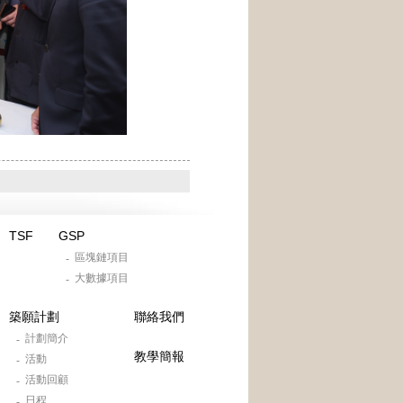
TSF
GSP
區塊鏈項目
-
大數據項目
-
築願計劃
聯絡我們
計劃簡介
-
教學簡報
活動
-
活動回顧
-
日程
-