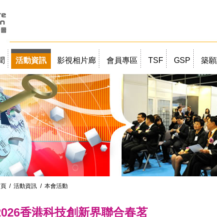
聞
活動資訊
影視相片廊
會員專區
TSF
GSP
築願
首頁
/
活動資訊
/ 本會活動
2026香港科技創新界聯合春茗