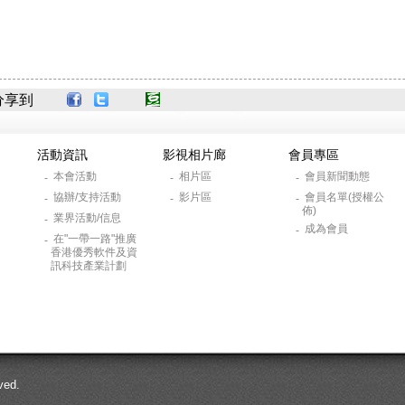
分享到
活動資訊
影視相片廊
會員專區
本會活動
相片區
會員新聞動態
-
-
-
協辦/支持活動
影片區
會員名單(授權公
-
-
-
佈)
業界活動/信息
-
成為會員
-
在"一帶一路"推廣
-
香港優秀軟件及資
訊科技產業計劃
ed.