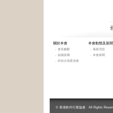
關於本會
本會動態及新聞
會長獻辭
最新消息
-
-
組織架構
本會新聞
-
-
科技出海委員會
-
© 香港軟件行業協會 . All Rights Reserv