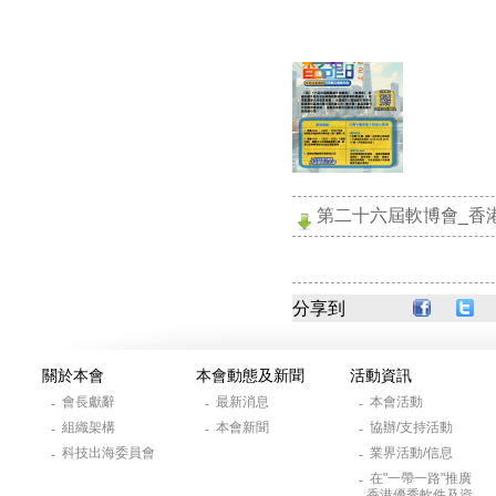
第二十六屆軟博會_香港展區
分享到
關於本會
本會動態及新聞
活動資訊
會長獻辭
最新消息
本會活動
-
-
-
組織架構
本會新聞
協辦/支持活動
-
-
-
科技出海委員會
業界活動/信息
-
-
在"一帶一路"推廣
-
香港優秀軟件及資