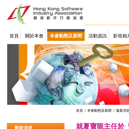
首頁
關於本會
本會動態及新聞
活動資訊
影視相
聯絡我們
教學簡報
首頁
/
本會動態及新聞
/ 最新消
就夏寶龍主任於
最新消息