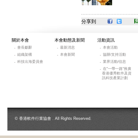
分享到
關於本會
本會動態及新聞
活動資訊
會長獻辭
最新消息
本會活動
-
-
-
組織架構
本會新聞
協辦/支持活動
-
-
-
科技出海委員會
業界活動/信息
-
-
在"一帶一路"推廣
-
香港優秀軟件及資
訊科技產業計劃
© 香港軟件行業協會 . All Rights Reserved.