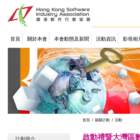
首頁
關於本會
本會動態及新聞
活動資訊
影視相
聯絡我們
教學簡報
首頁
/
築願計劃
/ 活動
啟動禮暨大灣區
計劃簡介