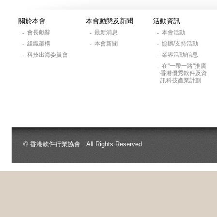
關於本會
本會動態及新聞
活動資訊
會長獻辭
最新消息
本會活動
-
-
-
組織架構
本會新聞
協辦/支持活動
-
-
-
科技出海委員會
業界活動/信息
-
-
在"一帶一路"推廣
-
香港優秀軟件及資
訊科技產業計劃
© 香港軟件行業協會 . All Rights Reserved.