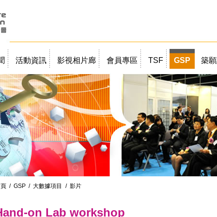
聞
活動資訊
影視相片廊
會員專區
TSF
GSP
築願
首頁
/
GSP
/
大數據項目
/ 影片
Hand-on Lab workshop