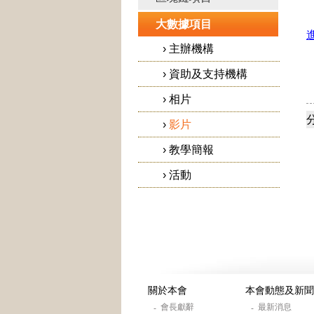
大數據項目
›
主辦機構
›
資助及支持機構
›
相片
›
影片
›
教學簡報
›
活動
關於本會
本會動態及新聞
會長獻辭
最新消息
-
-