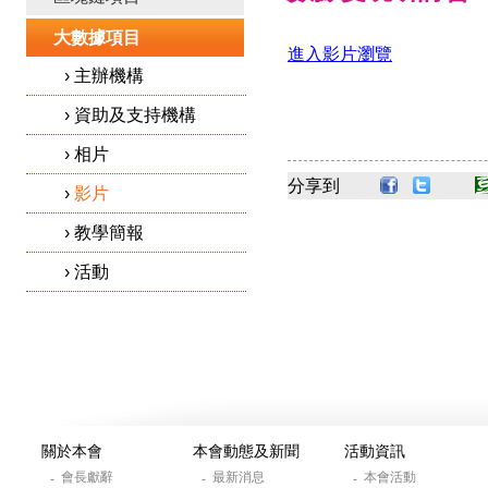
大數據項目
進入影片瀏覽
›
主辦機構
›
資助及支持機構
›
相片
分享到
›
影片
›
教學簡報
›
活動
關於本會
本會動態及新聞
活動資訊
會長獻辭
最新消息
本會活動
-
-
-