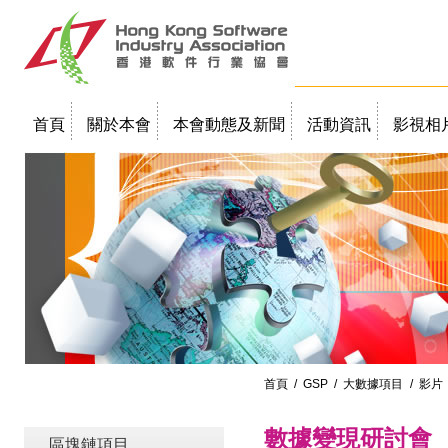
首頁
關於本會
本會動態及新聞
活動資訊
影視相
聯絡我們
教學簡報
首頁
/
GSP
/
大數據項目
/ 影片
數據變現研討會
區塊鏈項目