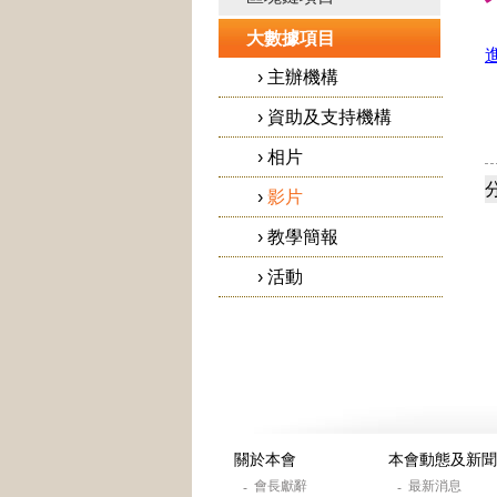
大數據項目
›
主辦機構
›
資助及支持機構
›
相片
›
影片
›
教學簡報
›
活動
關於本會
本會動態及新聞
會長獻辭
最新消息
-
-