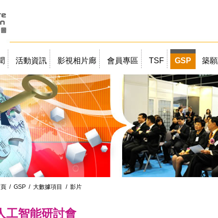
聞
活動資訊
影視相片廊
會員專區
TSF
GSP
築願
首頁
/
GSP
/
大數據項目
/ 影片
人工智能研討會