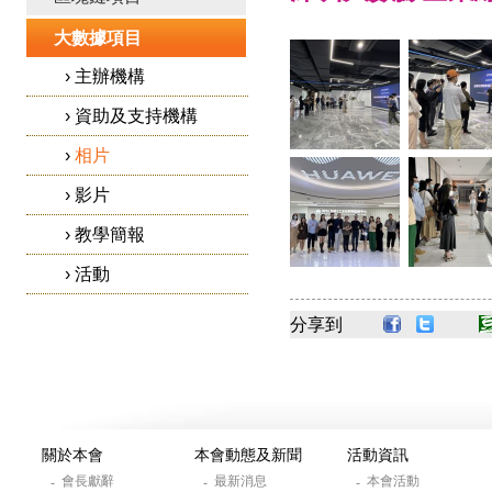
大數據項目
›
主辦機構
›
資助及支持機構
›
相片
›
影片
›
教學簡報
›
活動
分享到
關於本會
本會動態及新聞
活動資訊
會長獻辭
最新消息
本會活動
-
-
-