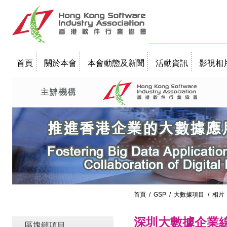
首頁
關於本會
本會動態及新聞
活動資訊
影視相
聯絡我們
教學簡報
首頁
/
GSP
/
大數據項目
/ 相片
深圳大數據企業
區塊鏈項目