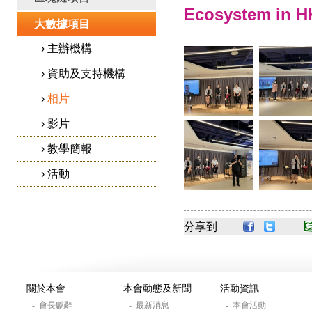
Ecosystem in 
大數據項目
›
主辦機構
›
資助及支持機構
›
相片
›
影片
›
教學簡報
›
活動
分享到
關於本會
本會動態及新聞
活動資訊
會長獻辭
最新消息
本會活動
-
-
-