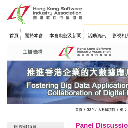
首頁
關於本會
本會動態及新聞
活動資訊
影視相
聯絡我們
教學簡報
首頁
/
GSP
/
大數據項目
/ 相片
Panel Discussi
區塊鏈項目