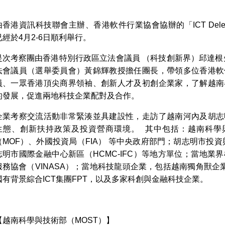
由香港資訊科技聯會主辦、香港軟件行業協會協辦的「ICT Deletation 
已經於4月2-6日順利舉行。
是次考察團由香港特別行政區立法會議員 （科技創新界）邱達根
法會議員（選舉委員會）黃錦輝教授擔任團長，帶領多位香港軟
員、一眾香港頂尖商界領袖、創新人才及初創企業家，了解越南
的發展，促進兩地科技企業配對及合作。
企業考察交流活動非常緊湊並具建設性，走訪了越南河內及胡志
生態、創新扶持政策及投資營商環境。 其中包括：越南科學與
（MOF）、外國投資局（FIA） 等中央政府部門；胡志明市投資
志明市國際金融中心新區（HCMC-IFC）等地方單位；當地業
服務協會（VINASA）；當地科技龍頭企業，包括越南獨角獸企業V
國有背景綜合ICT集團FPT，以及多家科創與金融科技企業。
【越南科學與技術部（MOST）】