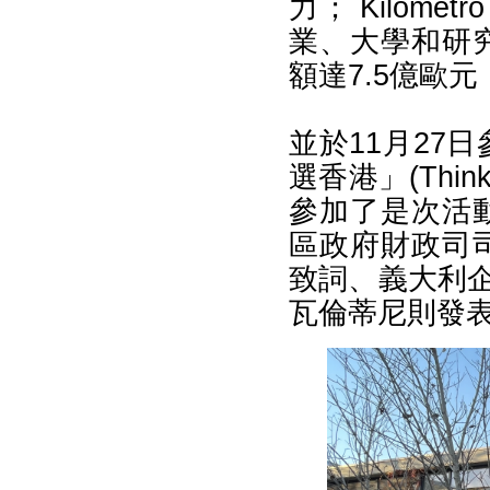
力； Kilometro
業、大學和研
額達7.5億歐元
並於11月27
選香港」(Think 
參加了是次活
區政府財政司
致詞、義大利企
瓦倫蒂尼則發