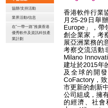
協辦/支持活動
香港軟件行業
業界活動/信息
月25-29日舉辦了「
Europe」
在"一帶一路"推廣香港
優秀軟件及資訊科技產
創企業家，考
業計劃
展亞洲業務的
考察交流活動非
Milano Inn
建址於2015年的
及全球的開發、
CoFacto
市更新的創新中心； 
公司組成，擁有
的經濟、社會