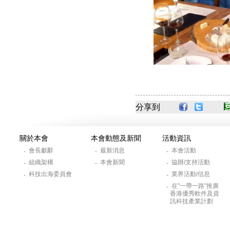
分享到
關於本會
本會動態及新聞
活動資訊
會長獻辭
最新消息
本會活動
-
-
-
組織架構
本會新聞
協辦/支持活動
-
-
-
科技出海委員會
業界活動/信息
-
-
在"一帶一路"推廣
-
香港優秀軟件及資
訊科技產業計劃