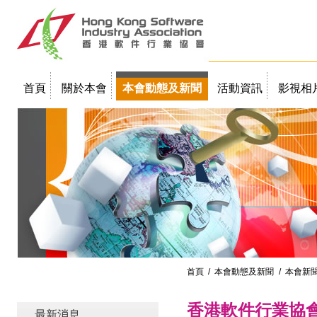
首頁
關於本會
本會動態及新聞
活動資訊
影視相
聯絡我們
教學簡報
首頁
/
本會動態及新聞
/ 本會新
香港軟件行業協
最新消息